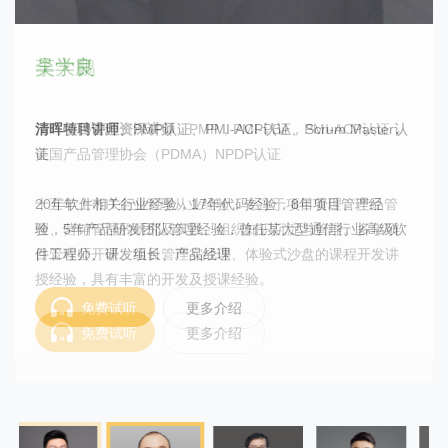
袁辉
王琨
边登峰
李大鹏
吴学良
清晖项目管理资深讲师
清晖项目管理资深讲师
清晖特聘讲师
清晖项目管理资深讲师
清晖特聘讲师
、PMP、PMI-ACP、项目管理/产品管理专业培
、PMP认证、PMI-ACP认证、Scrum Master认
、PMP、PMI-PBA、PMI-ACP、IT-
、企业项目总监、 项目集经理、
、
PMP，PMI-PBA，PMI-ACP认证，
PMM信息项目管理师、NPDP新产品经理，胜任英语授课
PMP、PMI-ACP、NPDP、信息化高级项目管理师
训讲师、上海交通大学工程硕士
美国产品管理协会（PDMA）NPDP认证
证
毕业于西安交通大学五年制专业机械电子工程（1998）和加
激情洋溢、幽默风趣、互动性强、学员分享、贴近实战、深
边老师为多家知名企业客户提供项目管理认证课及实战培训
十五年上市IT企业管理从业经验，专注于项目管理、产品管
20年软件相关行业经验，17年代码经验，8年项目管理经
拿大英属哥伦比亚大学项目管理（2008），曾获教育部海外
入浅出、实用性强、案例分析、培训课堂注重实战和实用，
课程，并作为资深沙盘认证讲师为各个领域的项目经理们运
理、营销管理的研究及实践、组织知识沉淀与管理。多年项
验，5年产品研发团队管理经验，曾任某大型通信行业高级软
人才优胜奖
授课中没有成功学那种洗脑式的和专家背书式的培训。每一
用实体沙盘推演项目管理生命周期，结合项目管理工具技术
目管理公开课、项目管理实战课、体验式沙盘的课程开发讲
件工程师、研发组长、产品经理
门课程中，都很注重管理工具的导入和使用，目标只有一
分析，让学员收获完全不同于传统培训的全新体验。
授经验，具有丰富的开发及授课经验。
个：学以致用。
免费试听
免费试听
更多介绍
更多介绍
免费试听
免费试听
更多介绍
更多介绍
免费试听
更多介绍