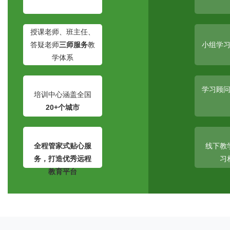
授课老师、班主任、
答疑老师
三师服务
教
小组学
学体系
学习顾
培训中心涵盖全国
20+个城市
全程
管家式
贴心服
线下教
务，打造优秀远程
习
教育平台