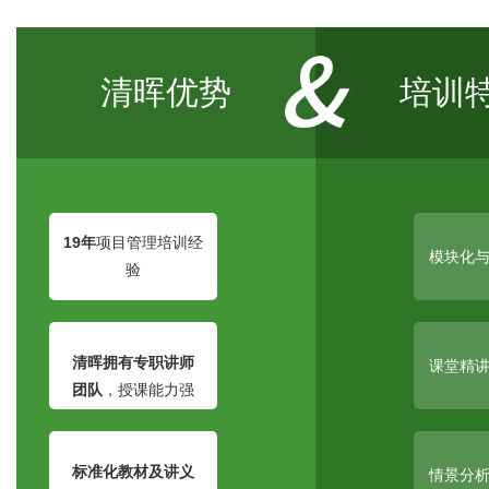
清晖优势
培训
19年
项目管理培训经
模块化
验
清晖拥有专职讲师
课堂精
团队
，授课能力强
标准化
教材及讲义
情景分