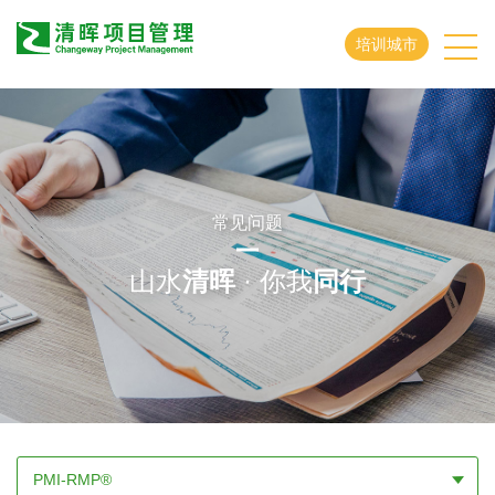
培训城市
常见问题
山水
清晖
· 你我
同行
PMI-RMP®