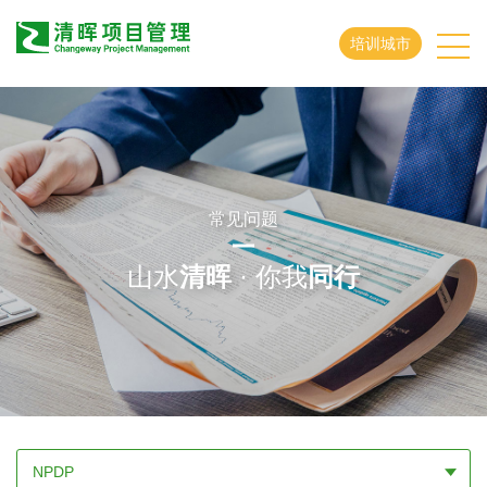
培训城市
常见问题
山水
清晖
· 你我
同行
NPDP